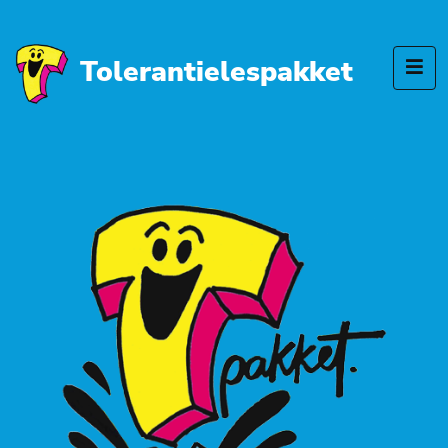
Tolerantielespakket