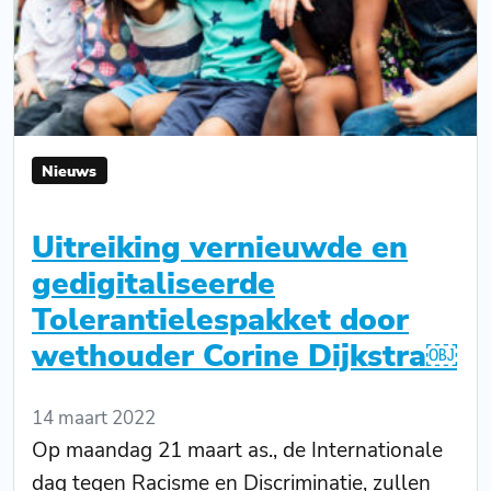
Nieuws
Uitreiking vernieuwde en
gedigitaliseerde
Tolerantielespakket door
wethouder Corine Dijkstra￼
14 maart 2022
Op maandag 21 maart as., de Internationale
dag tegen Racisme en Discriminatie, zullen